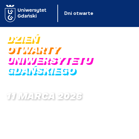
Dni otwarte
DZIEŃ
OTWARTY
UNIWERSYTETU
GDAŃSKIEGO
11 MARCA 2026
09:00 - 15:00
Wydział Nauk Społecznych UG
ul. prof. Marii Janion 3, 80-309 Gdańsk